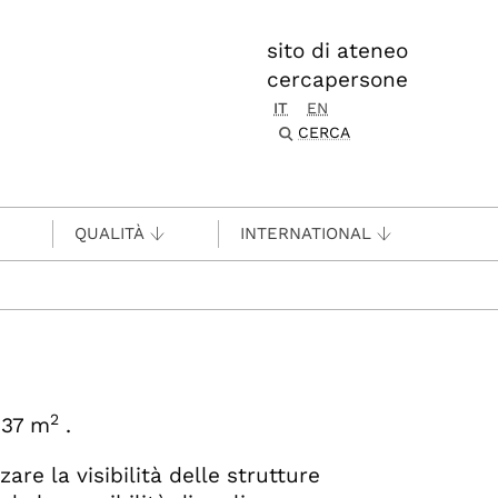
sito di ateneo
cercapersone
IT
EN
CERCA
QUALITÀ
INTERNATIONAL
2
837 m
.
are la visibilità delle strutture