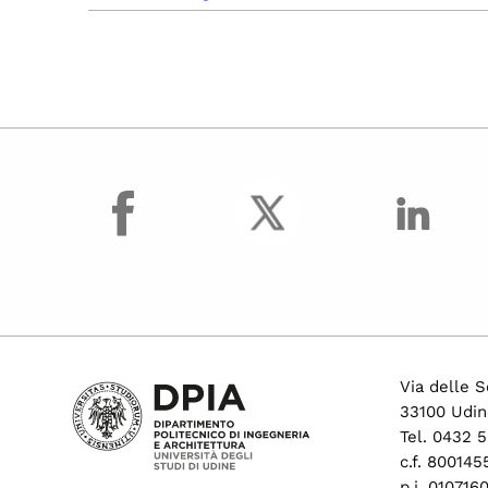
facebook
Via delle S
33100 Udin
Tel. 0432 
c.f. 80014
p.i. 01071