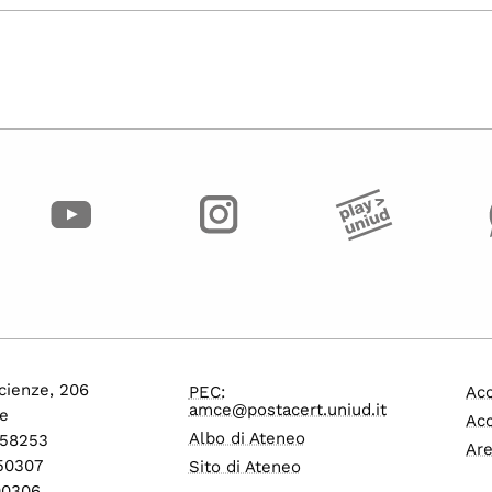
cienze, 206
PEC:
Acc
amce@postacert.uniud.it
e
Acc
Albo di Ateneo
558253
Are
550307
Sito di Ateneo
600306