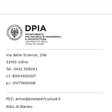
Via delle Scienze, 206
33100 Udine
Tel. 0432 558253
c.f. 80014550307
p.i. 01071600306
PEC: amce@postacert.uniud.it
Albo di Ateneo