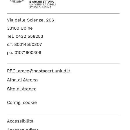
Via delle Scienze, 206
33100 Udine
Tel. 0432 558253
c.f. 80014550307
p.i. 01071600306
PEC: amce@postacert.uniud.it
Albo di Ateneo
Sito di Ateneo
Config. cookie
Accessibilità