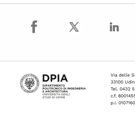
facebook
Via delle S
33100 Udin
Tel. 0432 
c.f. 80014
p.i. 01071