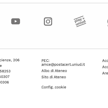
cienze, 206
PEC:
Acc
amce@postacert.uniud.it
e
Acc
Albo di Ateneo
558253
Are
550307
Sito di Ateneo
600306
Config. cookie