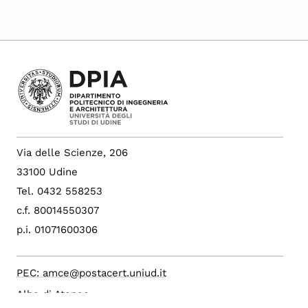
Via delle Scienze, 206
33100 Udine
Tel. 0432 558253
c.f. 80014550307
p.i. 01071600306
PEC: amce@postacert.uniud.it
Albo di Ateneo