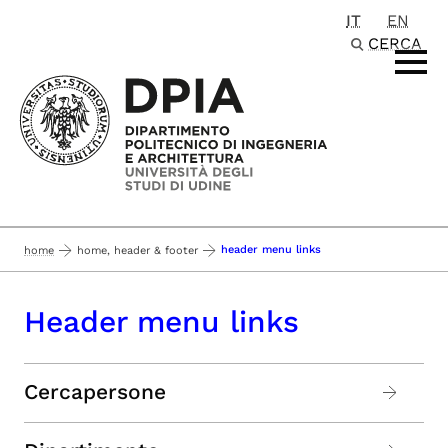
IT
EN
Passa al contenuto principale
CERCA
header menu links
home
home, header & footer
Header menu links
Cercapersone