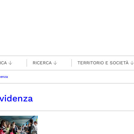
ICA
RICERCA
TERRITORIO E SOCIETÀ
denza
videnza