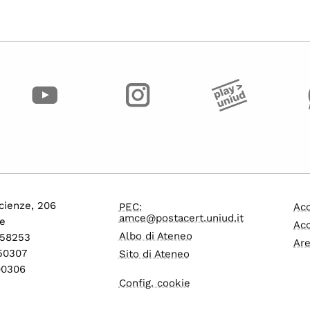
cienze, 206
PEC:
Acc
amce@postacert.uniud.it
e
Acc
Albo di Ateneo
558253
Are
550307
Sito di Ateneo
600306
Config. cookie