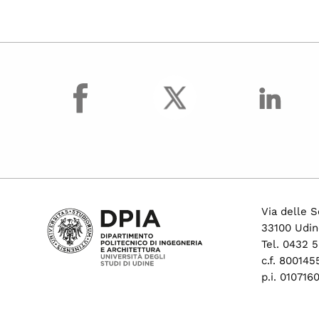
facebook
Via delle S
33100 Udin
Tel. 0432 
c.f. 80014
p.i. 01071