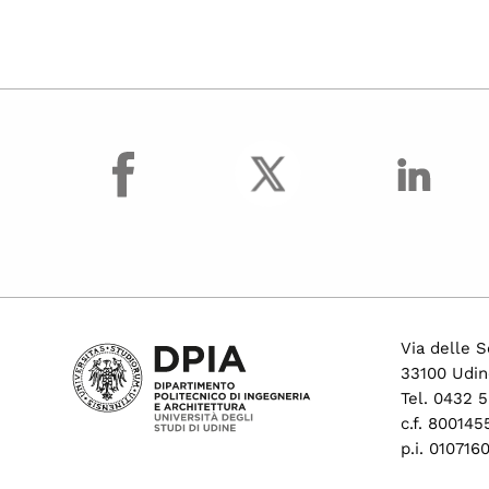
facebook
Via delle S
33100 Udin
Tel. 0432 
c.f. 80014
p.i. 01071