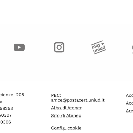
cienze, 206
PEC:
Acc
amce@postacert.uniud.it
e
Acc
Albo di Ateneo
558253
Are
550307
Sito di Ateneo
600306
Config. cookie