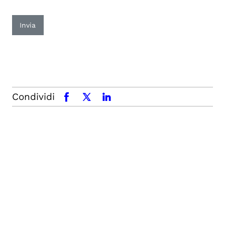
Invia
Condividi
facebook
x.com
linkedin