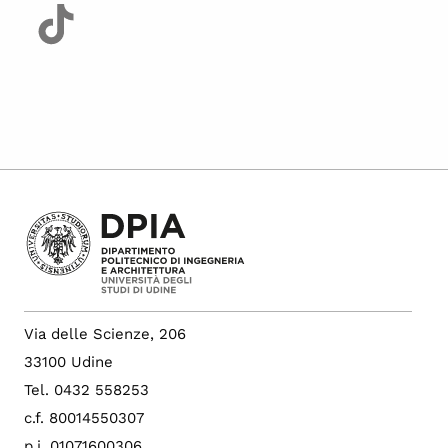
Via delle Scienze, 206
33100 Udine
Tel. 0432 558253
c.f. 80014550307
p.i. 01071600306