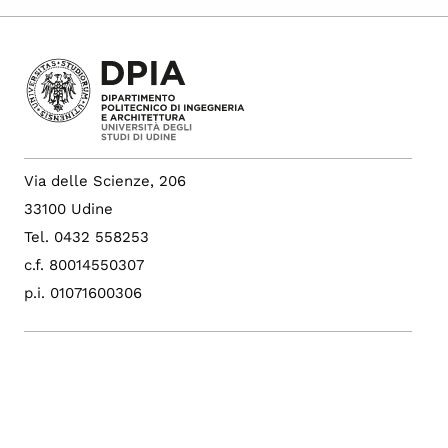
Via delle Scienze, 206
33100 Udine
Tel. 0432 558253
c.f. 80014550307
p.i. 01071600306
PEC: amce@postacert.uniud.it
Albo di Ateneo
Sito di Ateneo