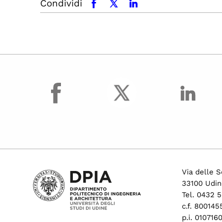
Condividi
facebook
x.com
linkedin
facebook
Via delle S
33100 Udin
Tel. 0432 
c.f. 80014
p.i. 01071