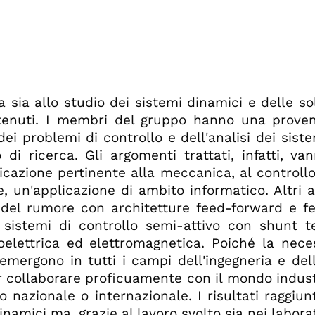
ca sia allo studio dei sistemi dinamici e delle s
ci ottenuti. I membri del gruppo hanno una pro
ei problemi di controllo e dell'analisi dei sis
di ricerca. Gli argomenti trattati, infatti, va
icazione pertinente alla meccanica, al controllo d
 un'applicazione di ambito informatico. Altri 
e del rumore con architetture feed-forward e fee
i sistemi di controllo semi-attivo con shunt t
oelettrica ed elettromagnetica. Poiché la neces
 emergono in tutti i campi dell'ingegneria e del
collaborare proficuamente con il mondo industri
llo nazionale o internazionale. I risultati raggiu
 dinamici ma, grazie al lavoro svolto sia nei labor