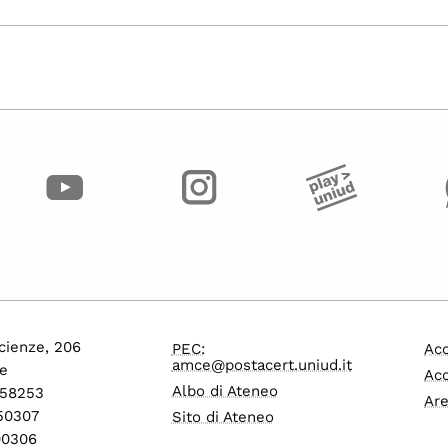
cienze, 206
PEC:
Acc
amce@postacert.uniud.it
e
Acc
Albo di Ateneo
558253
Are
550307
Sito di Ateneo
600306