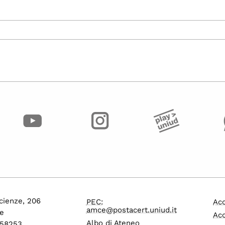
cienze, 206
PEC:
Acc
amce@postacert.uniud.it
e
Acc
Albo di Ateneo
558253