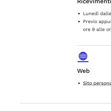
Riceviment
Lunedì dall
Previo appun
ore 9 alle or
Web
Sito person