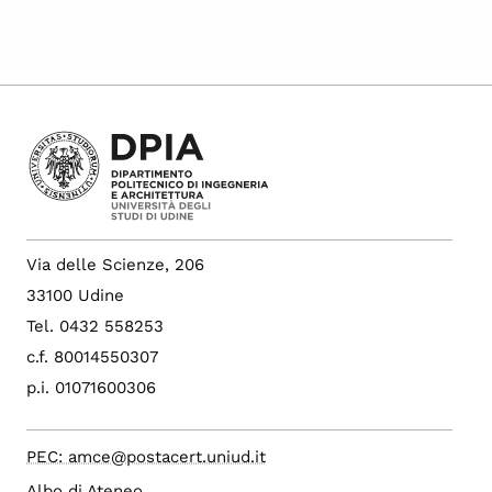
Via delle Scienze, 206
33100 Udine
Tel. 0432 558253
c.f. 80014550307
p.i. 01071600306
PEC: amce@postacert.uniud.it
Albo di Ateneo