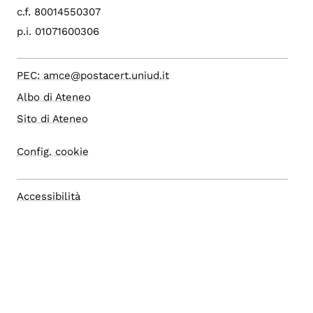
c.f. 80014550307
p.i. 01071600306
PEC: amce@postacert.uniud.it
Albo di Ateneo
Sito di Ateneo
Config. cookie
Accessibilità
Accesso editor
Area Riservata