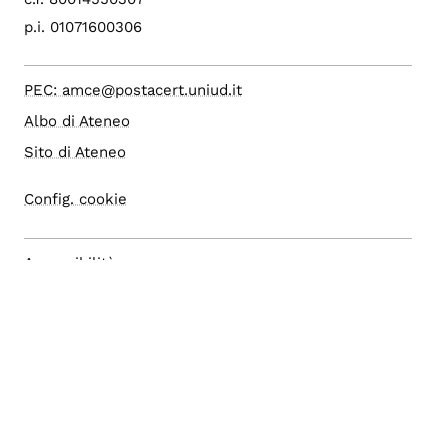
p.i. 01071600306
PEC: amce@postacert.uniud.it
Albo di Ateneo
Sito di Ateneo
Config. cookie
Accessibilità
Accesso editor
Area Riservata