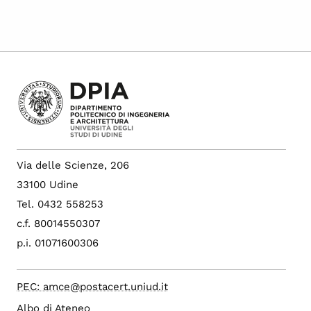
Via delle Scienze, 206
33100 Udine
Tel. 0432 558253
c.f. 80014550307
p.i. 01071600306
PEC: amce@postacert.uniud.it
Albo di Ateneo