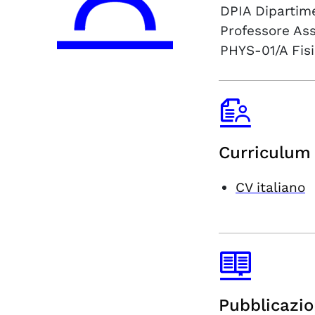
DPIA
Dipartime
Professore As
PHYS-01/A
Fis
Curriculum 
CV italiano
Pubblicazio