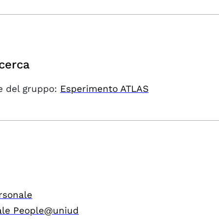
icerca
 del gruppo:
Esperimento ATLAS
rsonale
ale People@uniud