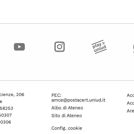
cienze, 206
PEC:
Acc
amce@postacert.uniud.it
e
Acc
Albo di Ateneo
558253
Are
550307
Sito di Ateneo
600306
Config. cookie