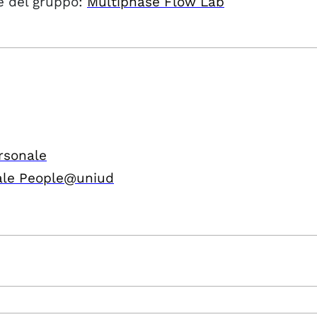
 del gruppo:
Multiphase Flow Lab
rsonale
ale People@uniud