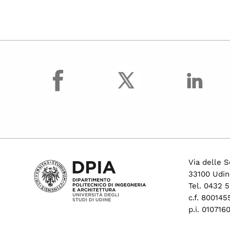
facebook
Via delle S
33100 Udin
Tel. 0432 
c.f. 80014
p.i. 01071