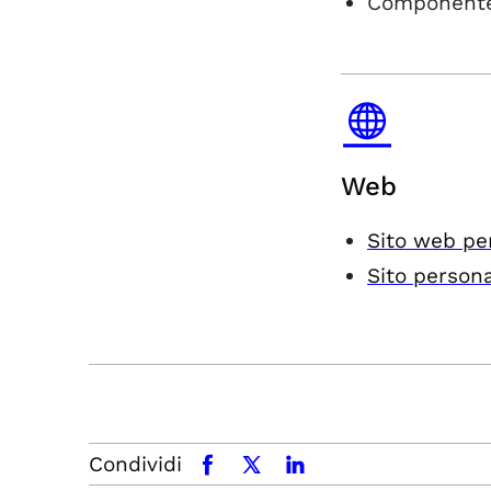
Componente
Web
Sito web pe
Sito person
Condividi
facebook
x.com
linkedin