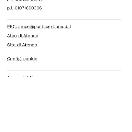
p.i. 01071600306
PEC: amce@postacert.uniud.it
Albo di Ateneo
Sito di Ateneo
Config. cookie
Accessibilità
Accesso editor
Area Riservata