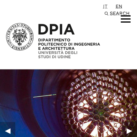
IT
EN
Passa al contenuto principale
SEARCH
◀︎
▶︎