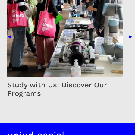
Previous Slide
Nex
◀
▶
Study with Us: Discover Our
Programs