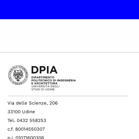
Via delle Scienze, 206
33100 Udine
Tel. 0432 558253
c.f. 80014550307
p.i. 01071600306