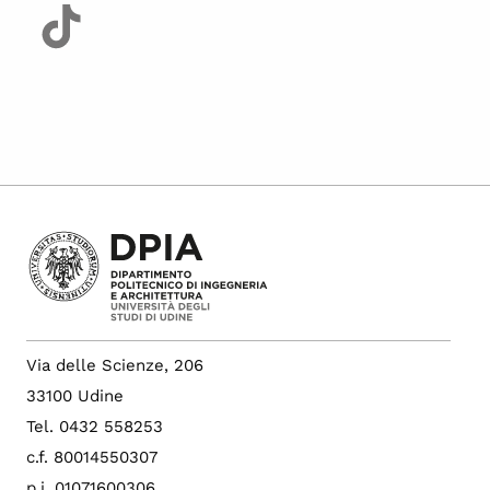
Via delle Scienze, 206
33100 Udine
Tel. 0432 558253
c.f. 80014550307
p.i. 01071600306