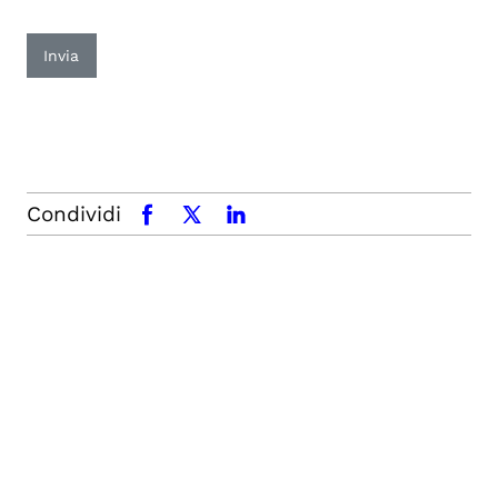
Invia
Condividi
facebook
x.com
linkedin