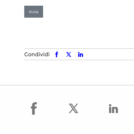
Invia
Condividi
facebook
x.com
linkedin
facebook