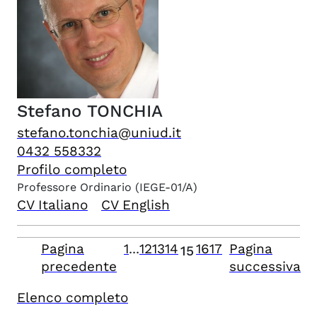
Stefano
TONCHIA
stefano.tonchia@uniud.it
0432 558332
Profilo completo
Professore Ordinario
(IEGE-01/A)
CV Italiano
CV English
Pagina
1
...
12
13
14
16
17
Pagina
15
precedente
successiva
Elenco completo